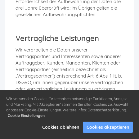
Erforderlichkeit der Aufbewahrung der Daten alle
drei Jahre überprüft wird; im Übrigen gelten die
gesetzlichen Aufbewahrungspflichten.
Vertragliche Leistungen
Wir verarbeiten die Daten unserer
Vertragspartner und Interessenten sowie anderer
Auftraggeber, Kunden, Mandanten, Klienten oder
Vertragspartner (einheitlich bezeichnet als
„Vertragspartner“) entsprechend Art. 6 Abs. 1 lit. b.
DSGVO, um ihnen gegenüber unsere vertraglichen
oder vorvertraglichen Leistungen zu erbringen.
Die hierbei verarbeiteten Daten, die Art, der
Wir verwenden Cookies für technisch notwendige Funktionen, Analyse
Umfang und der Zweck und die Erforderlichkeit
und Marketing. Mit 'Akzeptieren' stimmen Sie allen Cookies zu. Auswahl
ihrer Verarbeitung, bestimmen sich nach dem
anpassen: Cookie-Einstellungen. Weitere Infos: Datenschutzerklärung.
zugrundeliegenden Vertragsverhältnis.
Cookie Einstellungen
Cookies ablehnen
Cookies akzeptieren
Zu den verarbeiteten Daten gehören die
Stammdaten unserer Vertragspartner (z.B.,