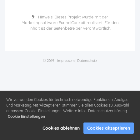
Hinweis: Dieses Projekt wurde mit der
Marketingsoftware
FunnelCockpit
realisiert. Für den
Inhalt ist der Seitenbetreiber verantwortlich.
© 2019 -
Impressum
|
Datenschutz
Wir verwenden Cookies für technisch notwendige Funktionen, Analyse
und Marketing. Mit 'Akzeptieren' stimmen Sie allen Cookies zu. Auswahl
anpassen: Cookie-Einstellungen. Weitere Infos: Datenschutzerklärung.
Cookie Einstellungen
Cookies ablehnen
Cookies akzeptieren