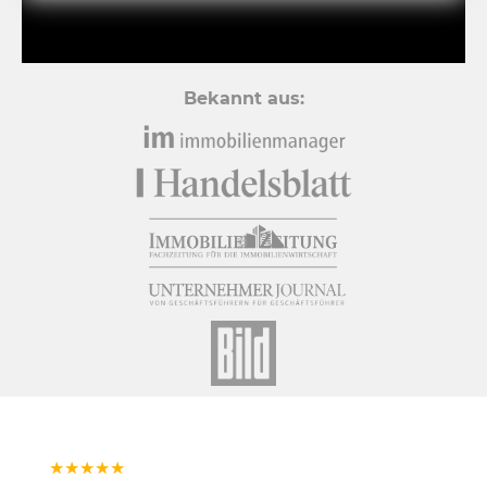
Bekannt aus:
★
★
★
★
★